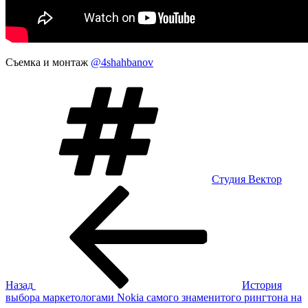
Съемка и монтаж
@4shahbanov
Метки
Студия Вектор
Навигация
Предыдущая
запись:
по
записям
Назад
История
выбора маркетологами Nokia самого знаменитого рингтона на